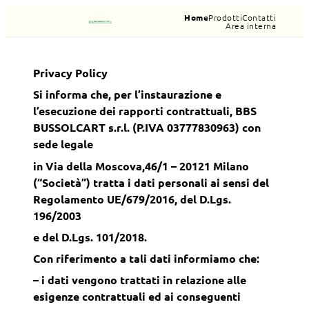
Vai
Home
Prodotti
Contatti
Area interna
al
contenuto
Privacy Policy
Si informa che, per l’instaurazione e
l’esecuzione dei rapporti contrattuali, BBS
BUSSOLCART s.r.l. (P.IVA 03777830963) con
sede legale
in Via della Moscova,46/1 – 20121 Milano
(“Società”) tratta i dati personali ai sensi del
Regolamento UE/679/2016, del D.Lgs.
196/2003
e del D.Lgs. 101/2018.
Con riferimento a tali dati informiamo che:
– i dati vengono trattati in relazione alle
esigenze contrattuali ed ai conseguenti