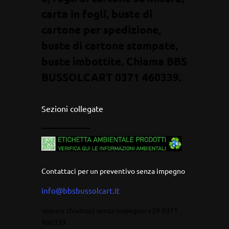
carta in fogli, buste di
cartone per spedizione,
buste di cartone stampate,
buste imbottite. Chiama BBS
BUSSOLCART 0371 460339.
Sezioni collegate
————————
Contattaci per un preventivo senza impegno
info@bbsbussolcart.it
oppure chiamaci senza impegno: +39 0371
460339